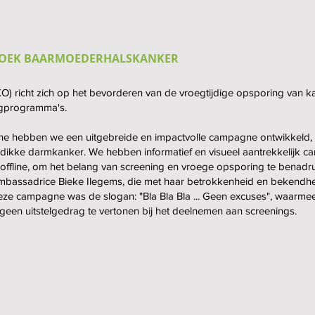
OEK BAARMOEDERHALSKANKER
) richt zich op het bevorderen van de vroegtijdige opsporing van k
gprogramma's.
hebben we een uitgebreide en impactvolle campagne ontwikkeld, 
dikke darmkanker. We hebben informatief en visueel aantrekkelijk 
s offline, om het belang van screening en vroege opsporing te bena
 ambassadrice Bieke Ilegems, die met haar betrokkenheid en bekend
eze campagne was de slogan: "Bla Bla Bla ... Geen excuses", waarmee
n uitstelgedrag te vertonen bij het deelnemen aan screenings.