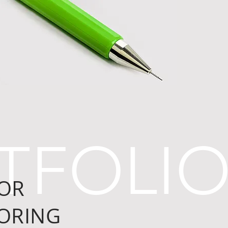
TFOLI
OR
ORING