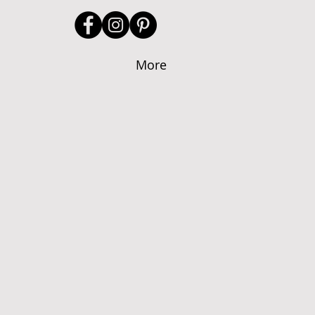
More
O